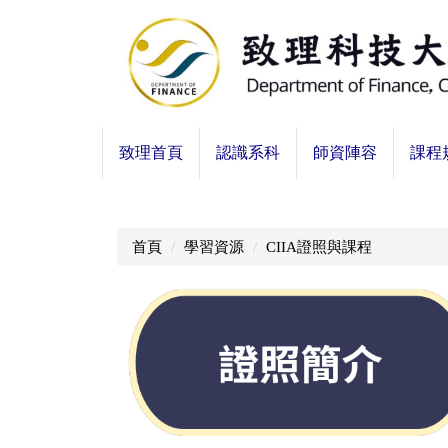
跳
到
主
要
內
容
致理首頁
認識系科
師資陣容
課程
區
首頁
學習資源
CIIA證照與課程