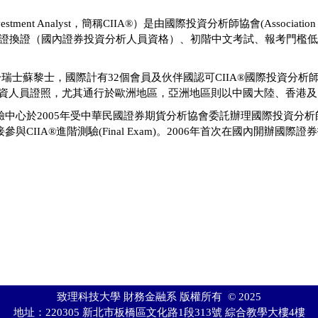
estment Analyst，簡稱CIIA®）是由國際投資分析師協會(Association of Certi
具備可以證換證（國內證券投資分析人員資格）、初階中文考試、報考門
士蘇黎士，國際計有32個會員及伙伴國認可CIIA®國際投資分析師。CI
為國際認可之專業投資人員證照，尤其通行於歐洲地區，亞洲地區則以中國大陸、
心於2005年受中華民國證券期貨分析協會委託辦理國際投資分析師C
IIA®進階測驗(Final Exam)。2006年首次在國內開辦國際
致理科技大學 財務金融系 版權所有 © 2025
地址：220305 新北市板橋區文化路1段313號 綜合教學大樓4樓