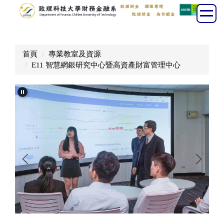
跳
到
主
要
首頁
專業教室及資源
內
E11 智慧網銀研究中心暨高資產財富管理中心
容
區