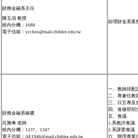
財務金融系主任
陳玉涓 教授
綜理財金系業
校內分機：1688
電子信箱：ycchen@mail.chihlee.edu.tw
一、教師排配
二、專兼任教
三、日五專及
四、進修部招
財務金融系秘書
五、會議
呂雅琳 老師
1.系教評會議
校內分機：1237、1347
2.系課委會議
電子信箱：AE1946@mail.chihlee.edu.tw
六、辦理專業