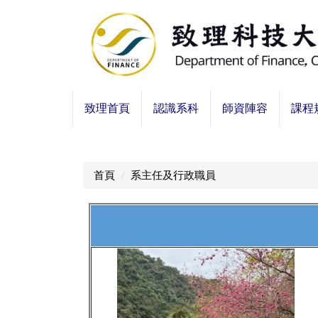
跳
到
主
要
內
容
致理首頁
認識系科
師資陣容
課程
區
首頁
系主任及行政職員