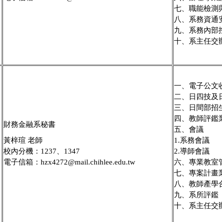
七、職能檢測
八、系務資通
九、系務內部
十、系主任交
一、電子公文
二、日四技及
三、日間部招
四、教師評鑑
財務金融系秘書
五、會議
黃梓瑄 老師
1.系務會議
校內分機：1237、1347
2.導師會議
電子信箱：
hzx4272@mail.chihlee.edu.tw
六、專業教室
七、專案計畫業
八、教師產學
九、系所評鑑
十、系主任交