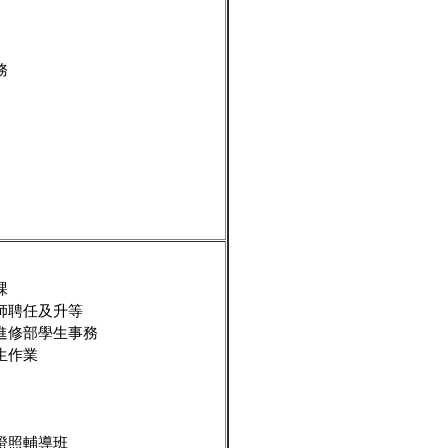
務
課
師聘任及升等
進修部學生事務
生作業
證照輔導班