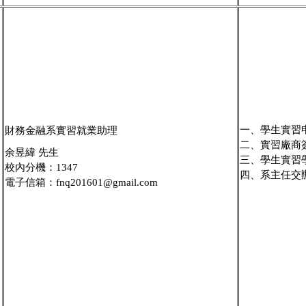
一、學生實習
財務金融系實習就業助理
二、實習廠商
余昱緯 先生
三、學生實習
校內分機：1347
四、系主任交
電子信箱：fnq201601@gmail.com