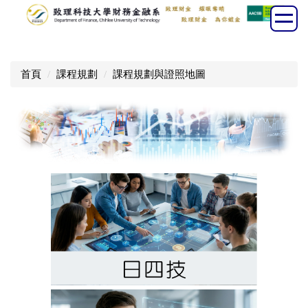
跳
到
主
要
首頁
課程規劃
課程規劃與證照地圖
內
容
區