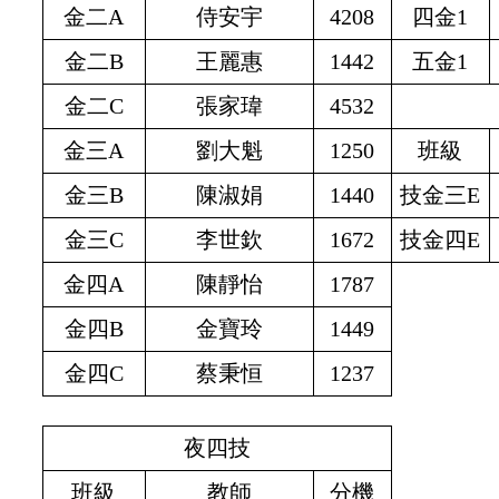
金二A
侍安宇
4208
四金1
金二B
王麗惠
1442
五金1
金二C
張家瑋
4532
金三A
劉大魁
1250
班級
金三B
陳淑娟
1440
技金三E
金三C
李世欽
1672
技金四E
金四A
陳靜怡
1787
金四B
金寶玲
1449
金四C
蔡秉恒
1237
夜四技
班級
教師
分機