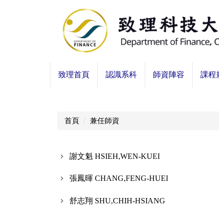
跳
到
主
要
內
容
致理首頁
認識系科
師資陣容
課程
區
首頁
兼任師資
謝文魁 HSIEH,WEN-KUEI
張鳳暉 CHANG,FENG-HUEI
舒志翔 SHU,CHIH-HSIANG