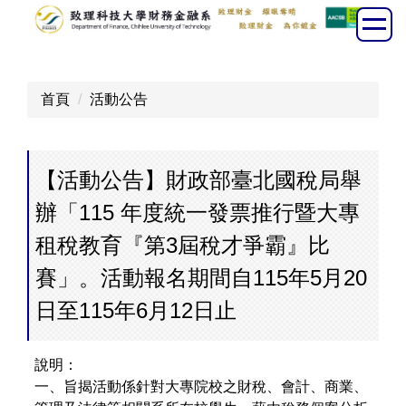
跳
到
主
要
首頁
活動公告
內
容
區
【活動公告】​財政部臺北國稅局舉
辦「115 年度統一發票推行暨大專
租稅教育『第3屆稅才爭霸』比
賽」。活動報名期間自115年5月20
日至115年6月12日止
說明：​
一、旨揭活動係針對大專院校之財稅、會計、商業、