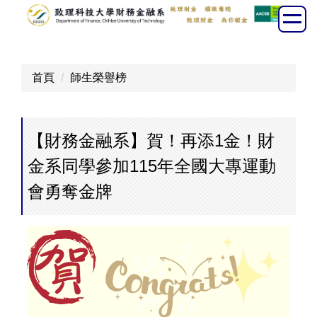
跳
到
主
要
首頁
師生榮譽榜
內
容
區
【財務金融系】賀！再添1金！財
金系同學參加115年全國大專運動
會勇奪金牌