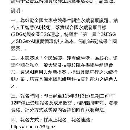
請惠予公告並轉知貴校師生踴躍報名參加，請查照。
說明：​
一、為鼓勵全國大專校院學生關注永續發展議題，結
合人工智慧(AI)技術，落實聯合國永續發展目標
(SDGs)與企業ESG理念，特舉辦「第二屆全球ESG
／SDGs×AI讓愛循環(以人為本、節能減碳)成果全國
競賽」。
二、本競賽以「全民減碳、淨零綠生活」為核心，邀
請全國公私立一般大學及技專校院在學學生組隊參
加，透過AI應用與創新提案，提出具體可行之永續行
動方案，培育具備永續思維與科技實作能力之綠色人
才。
三、報名時間：即日起至115年3月3日(星期二)中午
12時停止受理報名及成果繳交，相關競賽時程、參賽
資格、評分方式及獎勵內容詳如附件競賽辦法。
四、報名方式：採線上報名，報名連結：
https://reurl.cc/R9gj5z