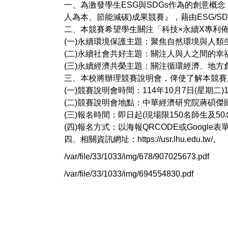
一、為激發學生ESG與SDGs作為的創意概念
人為本、節能減碳)成果競賽』，藉由ESG/
二、本競賽希望學生關注「科技×永續X專利佈
(一)永續環境保護主題：聚焦自然環境與人類
(二)永續社會共好主題：關注人與人之間的幸
(三)永續經濟共榮主題：關注循環經濟、地方
三、本校將辦理競賽說明會，俾使了解本競賽
(一)競賽說明會時間：114年10月7日(星期二)13
(二)競賽說明會地點：中華經濟研究院蔣碩傑國
(三)報名時間：即日起(現場限150名師生及50
(四)報名方式：以海報QRCODE或Google
四、相關資訊網址：
https://usr.lhu.edu.tw/
。
/var/file/33/1033/img/678/907025673.pdf
/var/file/33/1033/img/694554830.pdf