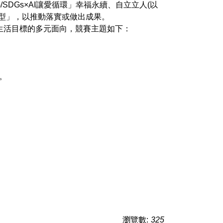
SDGs×AI讓愛循環」幸福永續、自立立人(以
模型」，以推動落實或做出成果。
好生活目標的多元面向，競賽主題如下：
。
瀏覽數:
325