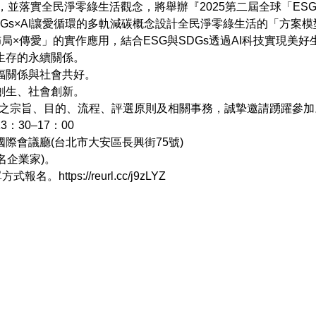
，並落實全民淨零綠生活觀念，將舉辦『2025第二屆全球「ESG/
SDGs×AI讓愛循環的多軌減碳概念設計全民淨零綠生活的「方案
局×傳愛」的實作應用，結合ESG與SDGs透過AI科技實現美
生存的永續關係。
福關係與社會共好。
創生、社會創新。
之宗旨、目的、流程、評選原則及相關事務，誠摯邀請踴躍參加
：30–17：00
際會議廳(台北市大安區長興街75號)
名企業家)。
表單方式報名。
https://reurl.cc/j9zLYZ