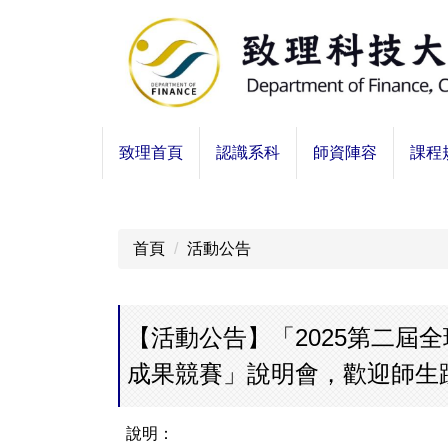
跳
到
主
要
內
容
致理首頁
認識系科
師資陣容
課程
區
首頁
活動公告
【活動公告】「2025第二屆全
成果競賽」說明會，歡迎師生踴
說明：​