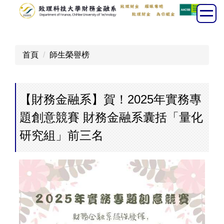
跳
到
主
要
首頁
師生榮譽榜
內
容
區
【財務金融系】賀！2025年實務專
題創意競賽 財務金融系囊括「量化
研究組」前三名