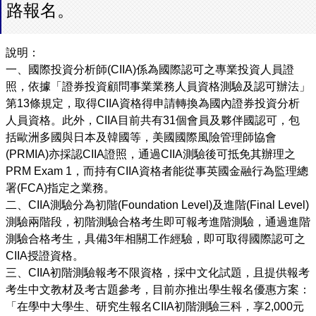
路報名。
說明：​
一、國際投資分析師(CIIA)係為國際認可之專業投資人員證
照，依據「證券投資顧問事業業務人員資格測驗及認可辦法」
第13條規定，取得CIIA資格得申請轉換為國內證券投資分析
人員資格。此外，CIIA目前共有31個會員及夥伴國認可，包
括歐洲多國與日本及韓國等，美國國際風險管理師協會
(PRMIA)亦採認CIIA證照，通過CIIA測驗後可抵免其辦理之
PRM Exam 1，而持有CIIA資格者能從事英國金融行為監理總
署(FCA)指定之業務。
二、CIIA測驗分為初階(Foundation Level)及進階(Final Level)
測驗兩階段，初階測驗合格考生即可報考進階測驗，通過進階
測驗合格考生，具備3年相關工作經驗，即可取得國際認可之
CIIA授證資格。
三、CIIA初階測驗報考不限資格，採中文化試題，且提供報考
考生中文教材及考古題參考，目前亦推出學生報名優惠方案：
「在學中大學生、研究生報名CIIA初階測驗三科，享2,000元